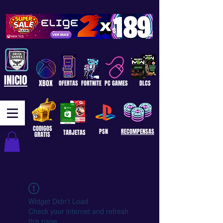
INICIO
XBOX
OFERTAS
FORTNITE
PC GAMES
DLCS
CODIGOS
PSN
RECOMPENSAS
TARJETAS
GRATIS
Widget Didn’t Load
Check your internet and refresh
this page.