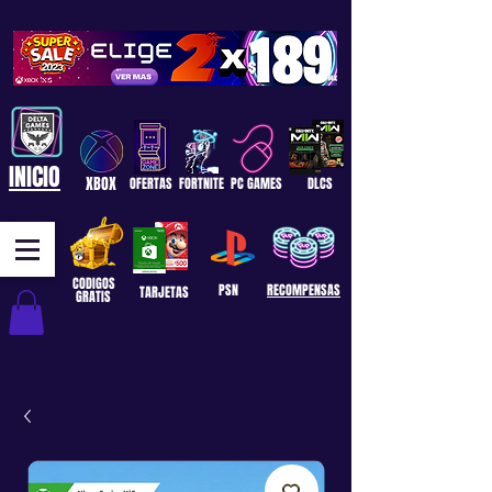
INICIO
XBOX
OFERTAS
FORTNITE
PC GAMES
DLCS
CODIGOS
PSN
RECOMPENSAS
TARJETAS
GRATIS