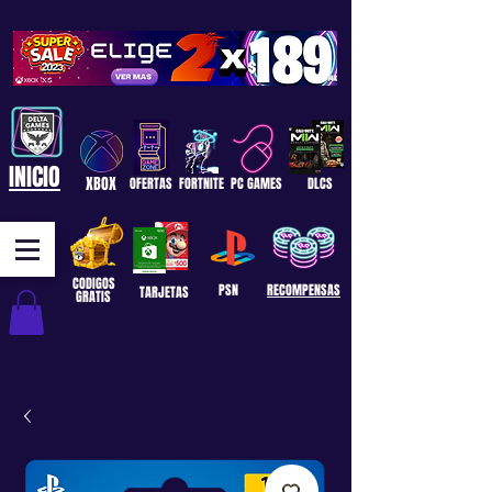
INICIO
XBOX
OFERTAS
FORTNITE
PC GAMES
DLCS
CODIGOS
PSN
RECOMPENSAS
TARJETAS
GRATIS