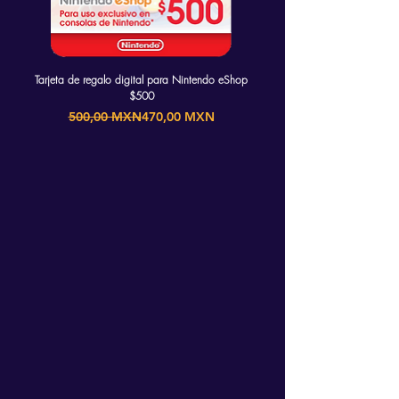
Tarjeta de regalo digital para Nintendo eShop
Tarjeta de Regalo PlayStation 
$500
Precio
Precio de oferta
500,00 MXN
470,00 MXN
999,00 MXN