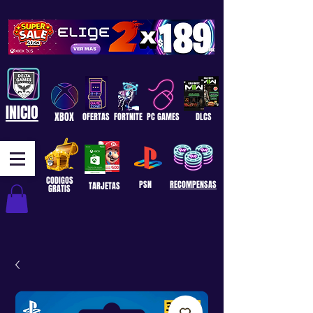
INICIO
XBOX
OFERTAS
FORTNITE
PC GAMES
DLCS
CODIGOS
PSN
RECOMPENSAS
TARJETAS
GRATIS