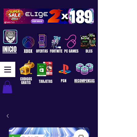
INICIO
XBOX
OFERTAS
FORTNITE
PC GAMES
DLCS
CODIGOS
PSN
RECOMPENSAS
TARJETAS
GRATIS