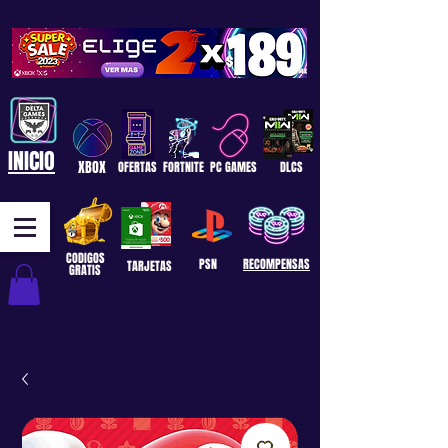
INICIO
XBOX
OFERTAS
FORTNITE
PC GAMES
DLCS
CODIGOS
PSN
RECOMPENSAS
TARJETAS
GRATIS