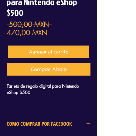
para Nintendo eShop
$500
Precio
 500,00 MXN 
Precio
470,00 MXN
de
oferta
Agregar al carrito
Comprar Ahora
Tarjeta de regalo digital para Nintendo
eShop $500
COMO COMPRAR POR FACEBOOK
En DELTA GAMES tambien puedes