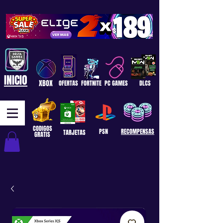
INICIO
XBOX
OFERTAS
FORTNITE
PC GAMES
DLCS
CODIGOS
PSN
RECOMPENSAS
TARJETAS
GRATIS