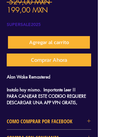
Precio
 529,00 MXN 
Precio
199,00 MXN
de
SUPERSALE2025
oferta
Agregar al carrito
Comprar Ahora
Alan Wake Remastered
Instala hoy mismo. Importante Leer !!
PARA CANJEAR ESTE CODIGO REQUIERE
DESCARGAR UNA APP VPN GRATIS,
RECIBIRAS UN TUTORIAL QUE TE LLEVARA
SOLO 2 MINUTOS CANJEARLO Y SOLO
COMO COMPRAR POR FACEBOOK
NECESITAS AYUDA DE TU CELULAR.
En DELTA GAMES tambien puedes
RECIBE UN CODIGO DE 25 DIGITOS PARA