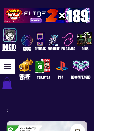
INICIO
XBOX
OFERTAS
FORTNITE
PC GAMES
DLCS
CODIGOS
PSN
RECOMPENSAS
TARJETAS
GRATIS