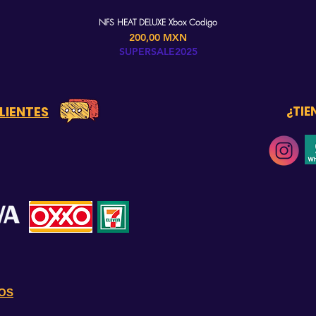
NFS HEAT DELUXE Xbox Codigo
Precio
200,00 MXN
SUPERSALE2025
LIENTES
¿TIE
OS