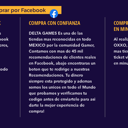
rar por Facebook
prar por Facebook
K
COMPRA CON CONFIANZA
COMPR
EN MI
s
DELTA GAMES Es una de las
ebook
tiendas mas reconocidas en todo
Al real
eres,
MEXICO por la comunidad Gamer,
OXXO, 
Contamos con mas de 45 mil
mas tie
recomendaciones de clientes reales
ticket 
en Facebook, abajo encontraras un
en minu
todo
boton que te redirige a nuestras
Recomendaciones. Tu dinero
siempre esta protegido y ademas
somos los unicos en todo el Mundo
que probamos y verificamos tu
codigo antes de enviartelo para asi
darte la mejor experiencia de
compra!