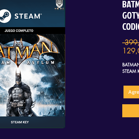
BAT
GOTY
CODI
 399
129,
BATMAN
STEAM 
Agre