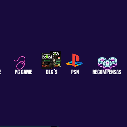
E
PC GAME
DLC´S
PSN
RECOMPENSAS