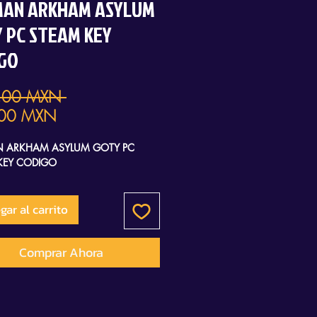
MAN ARKHAM ASYLUM
 PC STEAM KEY
GO
Precio
,00 MXN 
Precio
00 MXN
de
 ARKHAM ASYLUM GOTY PC
oferta
KEY CODIGO
gar al carrito
Comprar Ahora