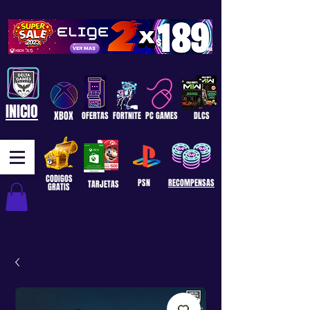
INICIO
XBOX
OFERTAS
FORTNITE
PC GAMES
DLCS
CODIGOS
PSN
RECOMPENSAS
TARJETAS
GRATIS