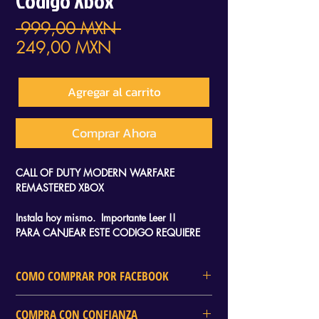
Código Xbox
Precio
 999,00 MXN 
Precio
249,00 MXN
de
oferta
Agregar al carrito
Comprar Ahora
CALL OF DUTY MODERN WARFARE
REMASTERED XBOX
Instala hoy mismo. Importante Leer !!
PARA CANJEAR ESTE CODIGO REQUIERE
DESCARGAR UNA APP VPN GRATIS ,
RECIBIRAS UN TUTORIAL QUE TE LLEVARA
COMO COMPRAR POR FACEBOOK
SOLO 2 MINUTOS CANJEARLO Y SOLO
NECESITAS AYUDA DE TU CELULAR.
En DELTA GAMES tambien puedes
COMPRA CON CONFIANZA
realizar tu compra mediante Facebook