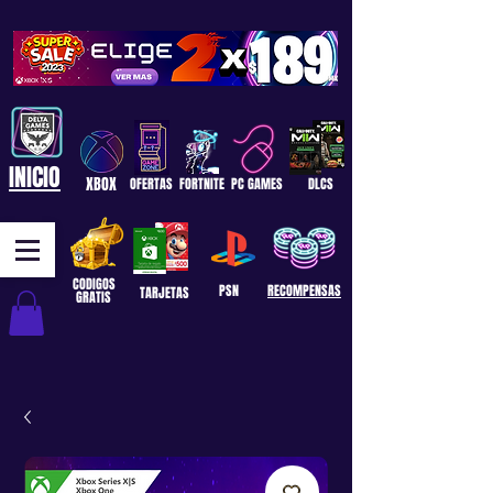
INICIO
XBOX
OFERTAS
FORTNITE
PC GAMES
DLCS
CODIGOS
PSN
RECOMPENSAS
TARJETAS
GRATIS