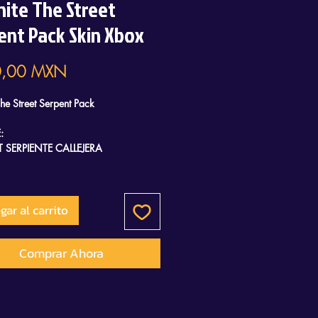
nite The Street
ent Pack Skin Xbox
Precio
,00 MXN
The Street Serpent Pack
:
T SERPIENTE CALLEJERA
ILA
PAVOS
gar al carrito
Comprar Ahora