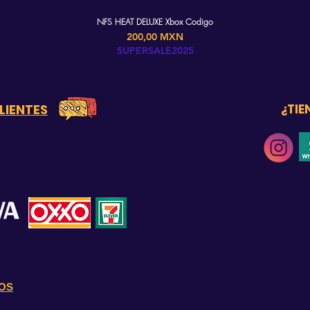
NFS HEAT DELUXE Xbox Codigo
Precio
200,00 MXN
SUPERSALE2025
LIENTES
¿TIE
OS