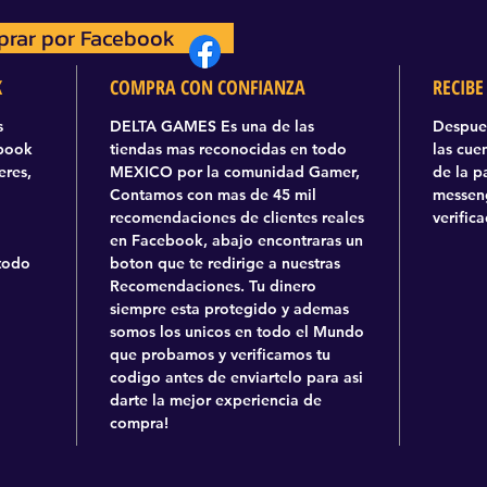
rar por Facebook
prar por Facebook
K
COMPRA CON CONFIANZA
RECIBE
s
DELTA GAMES Es una de las
Despues
ebook
tiendas mas reconocidas en todo
las cue
eres,
MEXICO por la comunidad Gamer,
de la p
Contamos con mas de 45 mil
messeng
recomendaciones de clientes reales
verific
en Facebook, abajo encontraras un
todo
boton que te redirige a nuestras
Recomendaciones. Tu dinero
siempre esta protegido y ademas
somos los unicos en todo el Mundo
que probamos y verificamos tu
codigo antes de enviartelo para asi
darte la mejor experiencia de
compra!