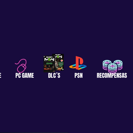
E
PC GAME
DLC´S
PSN
RECOMPENSAS