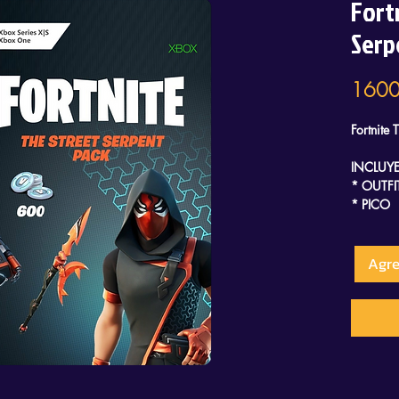
Fort
Serp
1600
Fortnite 
INCLUYE
* OUTFI
* PICO
* MOCH
* 600 
Agre