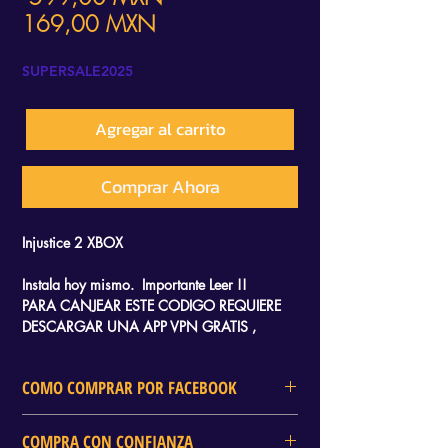
Precio
169,00 MXN
de
SUPERSALE2025
oferta
Agregar al carrito
Comprar Ahora
Injustice 2 XBOX
Instala hoy mismo. Importante Leer !!
PARA CANJEAR ESTE CODIGO REQUIERE
DESCARGAR UNA APP VPN GRATIS ,
RECIBIRAS UN TUTORIAL QUE TE LLEVARA
SOLO 2 MINUTOS CANJEARLO Y SOLO
COMO COMPRAR POR FACEBOOK
NECESITAS AYUDA DE TU CELULAR.
En DELTA GAMES tambien puedes
COMPRA CON CONFIANZA
realizar tu compra mediante Facebook