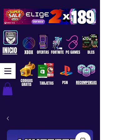
INICIO
XBOX
OFERTAS
FORTNITE
PC GAMES
DLCS
CODIGOS
PSN
RECOMPENSAS
TARJETAS
GRATIS