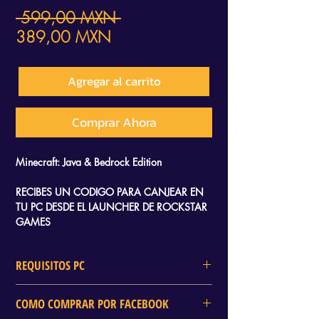
Precio
 599,00 MXN 
Precio
389,00 MXN
de
oferta
Agregar al carrito
Comprar Ahora
Minecraft: Java & Bedrock Edition
RECIBES UN CODIGO PARA CANJEAR EN
TU PC DESDE EL LAUNCHER DE ROCKSTAR
GAMES
REQUISITOS PC
Requisitos mínimos
COMO COMPRAR POR FACEBOOK
Processor2.40 GHz - Intel Core 2 Quad