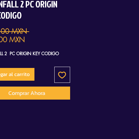
NFALL 2 PC ORIGIN
CODIGO
Precio
,00 MXN 
Precio
00 MXN
de
LL 2 PC ORIGIN KEY CODIGO
oferta
gar al carrito
Comprar Ahora