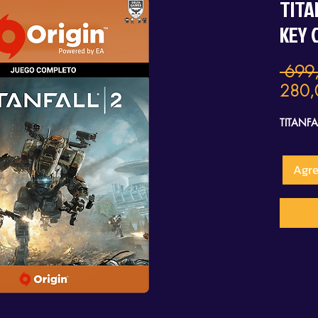
TITA
KEY 
 699
280,
TITANFA
Agre