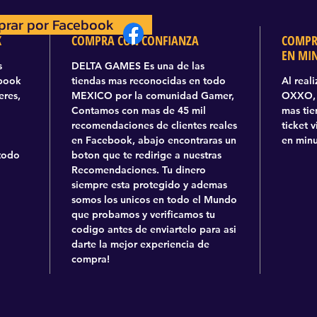
rar por Facebook
prar por Facebook
K
COMPRA CON CONFIANZA
COMPR
EN MI
s
DELTA GAMES Es una de las
ebook
tiendas mas reconocidas en todo
Al real
eres,
MEXICO por la comunidad Gamer,
OXXO, 
Contamos con mas de 45 mil
mas tie
recomendaciones de clientes reales
ticket 
en Facebook, abajo encontraras un
en minu
todo
boton que te redirige a nuestras
Recomendaciones. Tu dinero
siempre esta protegido y ademas
somos los unicos en todo el Mundo
que probamos y verificamos tu
codigo antes de enviartelo para asi
darte la mejor experiencia de
compra!