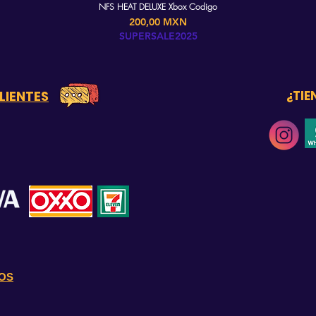
NFS HEAT DELUXE Xbox Codigo
Precio
200,00 MXN
SUPERSALE2025
LIENTES
¿TIE
OS