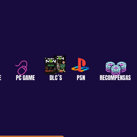
E
PC GAME
DLC´S
PSN
RECOMPENSAS