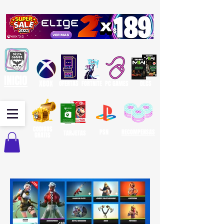
INICIO
XBOX
OFERTAS
FORTNITE
PC GAMES
DLCS
CODIGOS
PSN
RECOMPENSAS
TARJETAS
GRATIS