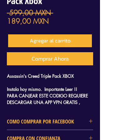
Pack Xbox
Precio
 599,00 MXN 
Precio
189,00 MXN
de
oferta
Agregar al carrito
Comprar Ahora
Assassin's Creed Triple Pack XBOX
Instala hoy mismo. Importante Leer !!
PARA CANJEAR ESTE CODIGO REQUIERE
DESCARGAR UNA APP VPN GRATIS ,
RECIBIRAS UN TUTORIAL QUE TE LLEVARA
SOLO 2 MINUTOS CANJEARLO Y SOLO
COMO COMPRAR POR FACEBOOK
NECESITAS AYUDA DE TU CELULAR.
En DELTA GAMES tambien puedes
COMPRA CON CONFIANZA
realizar tu compra mediante Facebook