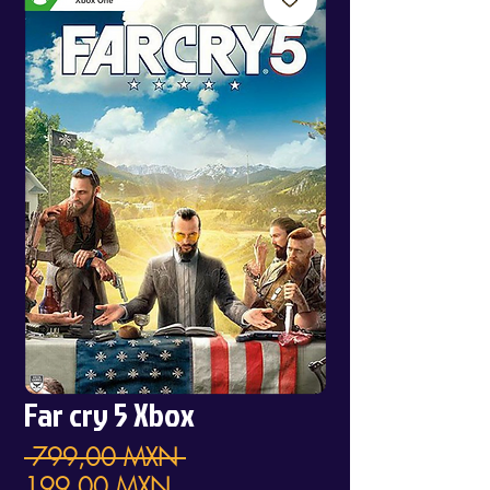
Far cry 5 Xbox
Precio
 799,00 MXN 
Precio
199,00 MXN