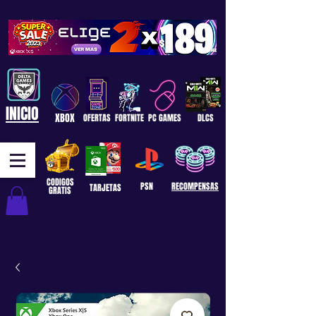
INICIO
XBOX
OFERTAS
FORTNITE
PC GAMES
DLCS
CODIGOS
PSN
RECOMPENSAS
TARJETAS
GRATIS