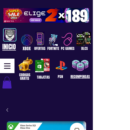
INICIO
XBOX
OFERTAS
FORTNITE
PC GAMES
DLCS
CODIGOS
PSN
RECOMPENSAS
TARJETAS
GRATIS