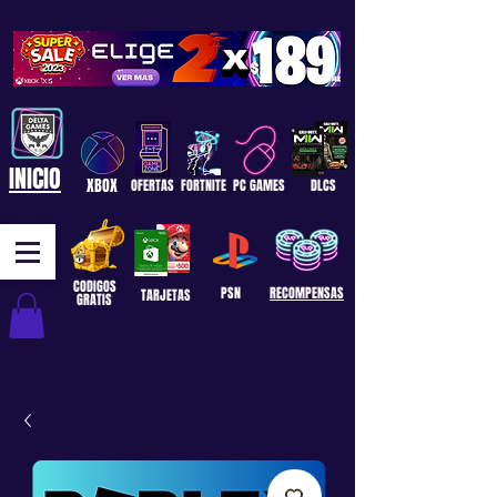
INICIO
XBOX
OFERTAS
FORTNITE
PC GAMES
DLCS
CODIGOS
PSN
RECOMPENSAS
TARJETAS
GRATIS