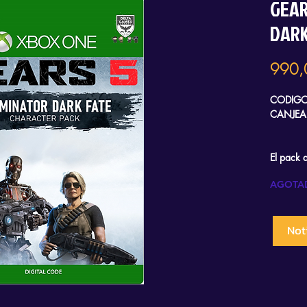
GEAR
DARK
990,
CODIGO 
CANJEA
El pack 
incluye 
AGOTA
800 para
Además, 
Noti