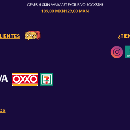
GEARS 5 SKIN WALMART EXCLUSIVO ROCKSTAR
Precio
Precio de oferta
189,00 MXN
129,00 MXN
LIENTES
¿TIE
OS