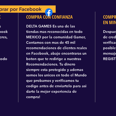
rar por Facebook
prar por Facebook
K
COMPRA CON CONFIANZA
COMPR
EN MI
s
DELTA GAMES Es una de las
ebook
tiendas mas reconocidas en todo
Despues
eres,
MEXICO por la comunidad Gamer,
de cred
Contamos con mas de 45 mil
verific
recomendaciones de clientes reales
posible
en Facebook, abajo encontraras un
mensaje
todo
boton que te redirige a nuestras
REGIST
Recomendaciones. Tu dinero
siempre esta protegido y ademas
somos los unicos en todo el Mundo
que probamos y verificamos tu
codigo antes de enviartelo para asi
darte la mejor experiencia de
compra!