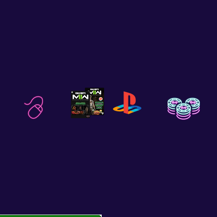
E
PC GAME
DLC´S
PSN
RECOMPENSAS