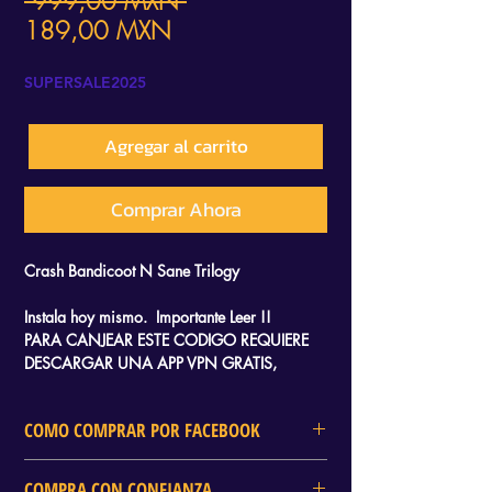
 999,00 MXN 
Precio
189,00 MXN
de
SUPERSALE2025
oferta
Agregar al carrito
Comprar Ahora
Crash Bandicoot N Sane Trilogy
Instala hoy mismo. Importante Leer !!
PARA CANJEAR ESTE CODIGO REQUIERE
DESCARGAR UNA APP VPN GRATIS,
RECIBIRAS UN TUTORIAL QUE TE LLEVARA
SOLO 2 MINUTOS CANJEARLO Y SOLO
COMO COMPRAR POR FACEBOOK
NECESITAS AYUDA DE TU CELULAR.
En DELTA GAMES tambien puedes
RECIBE UN CODIGO DE 25 DIGITOS PARA
COMPRA CON CONFIANZA