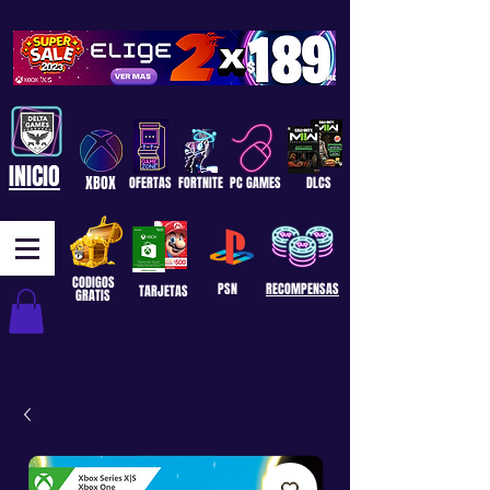
INICIO
XBOX
OFERTAS
FORTNITE
PC GAMES
DLCS
CODIGOS
PSN
RECOMPENSAS
TARJETAS
GRATIS