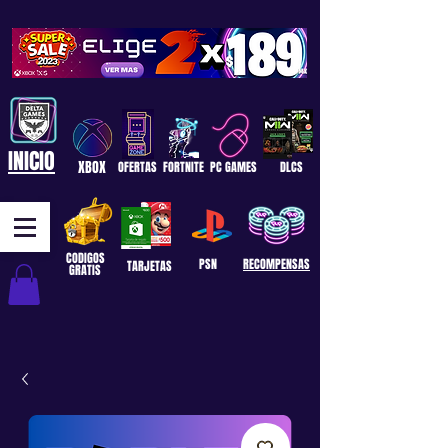
INICIO
XBOX
OFERTAS
FORTNITE
PC GAMES
DLCS
CODIGOS
PSN
RECOMPENSAS
TARJETAS
GRATIS